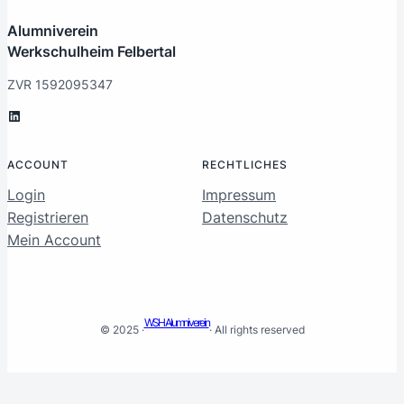
Alumniverein
Werkschulheim Felbertal
ZVR 1592095347
LinkedIn
ACCOUNT
RECHTLICHES
Login
Impressum
Registrieren
Datenschutz
Mein Account
WSH Alumniverein
© 2025 ·
· All rights reserved
August
Mo
Di
Mi
Do
Fr
Sa
So
DSGVO Cookie Consent mit Real Cookie Banner